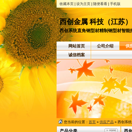
收藏本页
|
设为主页
|
随便看看
|
手机版
西创金属 科技（江苏
西创系统直角钢型材精制钢型材智能排
网站首页
公司介绍
供
诚信档案
您当前的位置：
首页
»
供应产品
» 西创系
产品分类
西