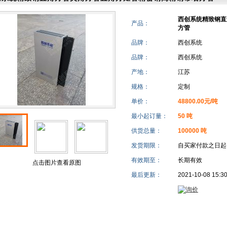
西创系统精致钢直
产品：
方管
品牌：
西创系统
品牌：
西创系统
产地：
江苏
规格：
定制
单价：
48800.00元/吨
最小起订量：
50 吨
供货总量：
100000 吨
发货期限：
自买家付款之日
有效期至：
长期有效
点击图片查看原图
最后更新：
2021-10-08 15:3