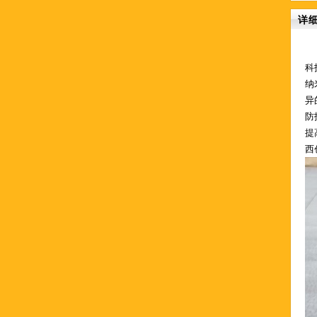
详
科
纳
异
防
提
西