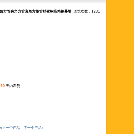
角方管尖角方管直角方矩管精密钢高精钢幕墙
浏览次数：1231
起
60
天内发货
0
«上一个产品
下一个产品»