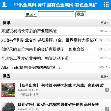
中讯金属网-原中国有色金属网-有色金属矿
业
资讯
更多»
东盟贸易增长背后的产业链风险
08-10
六冶与华刚矿业合作 共建刚果（金）世界级特大铜钴矿
08-10
山二期工程项目
创纪录的金价为南非的金矿商提供了一条生命线
08-10
全球第二季度矿业并购、融资活动下滑
08-10
Albemarle将关闭美国的两家锂工厂
08-10
供应
更多»
【低价出售】 包芯线 钙铁包芯线 包芯线厂家直销 质
量好 价格低 现货销售 用你不敢想的价格 给你想不到
2020-07-31 21:23
的惊喜；
中国冶金矿业网
碳化硅粉厂家 碳化硅粉末 碳化硅粉销售 品种多样
2020-07-31 21:20