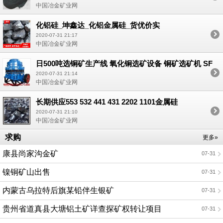
中国冶金矿业网
化铝硅_坤鑫达_化铝金属硅_货优价实
2020-07-31 21:17
中国冶金矿业网
日500吨选铜矿生产线 氧化铜选矿设备 铜矿选矿机 SF
型浮选机
2020-07-31 21:14
中国冶金矿业网
长期供应553 532 441 431 2202 1101金属硅
2020-07-31 21:10
中国冶金矿业网
求购
更多»
康县尚家沟金矿
07-31
镍铜矿山出售
07-31
内蒙古乌拉特后旗某铅伴生银矿
07-31
贵州省道真县大塘铝土矿详查探矿权转让项目
07-31