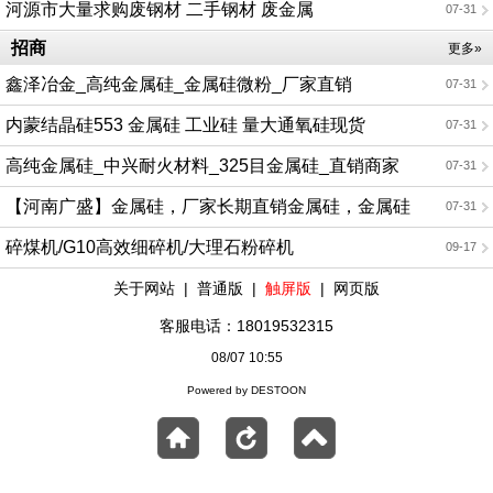
河源市大量求购废钢材 二手钢材 废金属
07-31
招商
更多»
鑫泽冶金_高纯金属硅_金属硅微粉_厂家直销
07-31
内蒙结晶硅553 金属硅 工业硅 量大通氧硅现货
07-31
高纯金属硅_中兴耐火材料_325目金属硅_直销商家
07-31
【河南广盛】金属硅，厂家长期直销金属硅，金属硅
07-31
粒，欢迎电话咨询
碎煤机/G10高效细碎机/大理石粉碎机
09-17
关于网站
|
普通版
|
触屏版
|
网页版
客服电话：18019532315
08/07 10:55
Powered by DESTOON