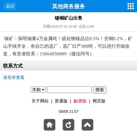
其他商务服务
返回
镍铜矿山出售
日期:
点击:
2020-07-31 20:38
1288
镍矿：探明储量4万金属吨！硫化物镍品位0.5%！含铜0.2%，矿
山手续齐全，有自己的选厂，选厂日产300吨，可以进行升级改
造，有意者联系：15664950989（微信同号）
联系方式
请登录查看
关于网站
|
普通版
|
触屏版
|
网页版
08/09 21:07