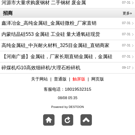
河源市大量求购废钢材 二手钢材 废金属
07-31
招商
更多»
鑫泽冶金_高纯金属硅_金属硅微粉_厂家直销
07-31
内蒙结晶硅553 金属硅 工业硅 量大通氧硅现货
07-31
高纯金属硅_中兴耐火材料_325目金属硅_直销商家
07-31
【河南广盛】金属硅，厂家长期直销金属硅，金属硅
07-31
粒，欢迎电话咨询
碎煤机/G10高效细碎机/大理石粉碎机
09-17
关于网站
|
普通版
|
触屏版
|
网页版
客服电话：18019532315
08/08 05:35
Powered by DESTOON