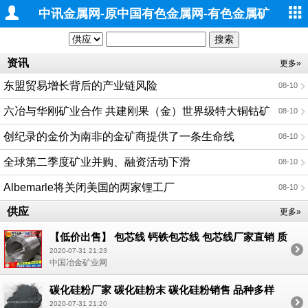
中讯金属网-原中国有色金属网-有色金属矿
业
资讯
更多»
东盟贸易增长背后的产业链风险
08-10
六冶与华刚矿业合作 共建刚果（金）世界级特大铜钴矿
08-10
山二期工程项目
创纪录的金价为南非的金矿商提供了一条生命线
08-10
全球第二季度矿业并购、融资活动下滑
08-10
Albemarle将关闭美国的两家锂工厂
08-10
供应
更多»
【低价出售】 包芯线 钙铁包芯线 包芯线厂家直销 质
量好 价格低 现货销售 用你不敢想的价格 给你想不到
2020-07-31 21:23
的惊喜；
中国冶金矿业网
碳化硅粉厂家 碳化硅粉末 碳化硅粉销售 品种多样
2020-07-31 21:20