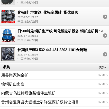
中国冶金矿业网
化铝硅_坤鑫达_化铝金属硅_货优价实
2020-07-31 21:17
中国冶金矿业网
日500吨选铜矿生产线 氧化铜选矿设备 铜矿选矿机 SF
型浮选机
2020-07-31 21:14
中国冶金矿业网
长期供应553 532 441 431 2202 1101金属硅
2020-07-31 21:10
中国冶金矿业网
求购
更多»
康县尚家沟金矿
07-31
镍铜矿山出售
07-31
内蒙古乌拉特后旗某铅伴生银矿
07-31
贵州省道真县大塘铝土矿详查探矿权转让项目
07-31