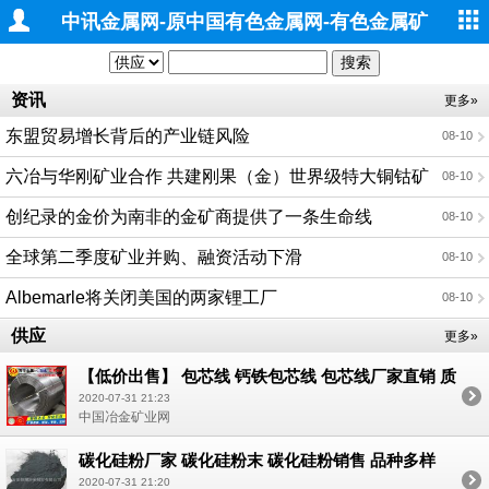
中讯金属网-原中国有色金属网-有色金属矿
业
资讯
更多»
东盟贸易增长背后的产业链风险
08-10
六冶与华刚矿业合作 共建刚果（金）世界级特大铜钴矿
08-10
山二期工程项目
创纪录的金价为南非的金矿商提供了一条生命线
08-10
全球第二季度矿业并购、融资活动下滑
08-10
Albemarle将关闭美国的两家锂工厂
08-10
供应
更多»
【低价出售】 包芯线 钙铁包芯线 包芯线厂家直销 质
量好 价格低 现货销售 用你不敢想的价格 给你想不到
2020-07-31 21:23
的惊喜；
中国冶金矿业网
碳化硅粉厂家 碳化硅粉末 碳化硅粉销售 品种多样
2020-07-31 21:20