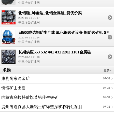
中国冶金矿业网
化铝硅_坤鑫达_化铝金属硅_货优价实
2020-07-31 21:17
中国冶金矿业网
日500吨选铜矿生产线 氧化铜选矿设备 铜矿选矿机 SF
型浮选机
2020-07-31 21:14
中国冶金矿业网
长期供应553 532 441 431 2202 1101金属硅
2020-07-31 21:10
中国冶金矿业网
求购
更多»
康县尚家沟金矿
07-31
镍铜矿山出售
07-31
内蒙古乌拉特后旗某铅伴生银矿
07-31
贵州省道真县大塘铝土矿详查探矿权转让项目
07-31