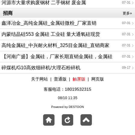
河源市大量求购废钢材 二手钢材 废金属
07-31
招商
更多»
鑫泽冶金_高纯金属硅_金属硅微粉_厂家直销
07-31
内蒙结晶硅553 金属硅 工业硅 量大通氧硅现货
07-31
高纯金属硅_中兴耐火材料_325目金属硅_直销商家
07-31
【河南广盛】金属硅，厂家长期直销金属硅，金属硅
07-31
粒，欢迎电话咨询
碎煤机/G10高效细碎机/大理石粉碎机
09-17
关于网站
|
普通版
|
触屏版
|
网页版
客服电话：18019532315
08/10 11:35
Powered by DESTOON