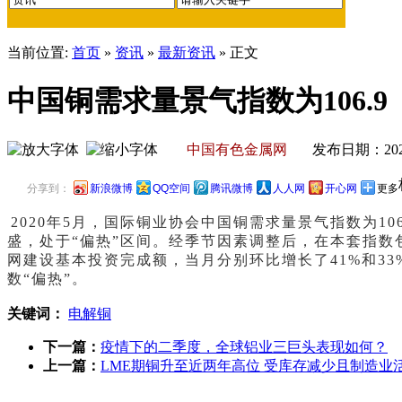
当前位置:
首页
»
资讯
»
最新资讯
» 正文
中国铜需求量景气指数为106.9
中国有色金属网
发布日期：2020
分享到：
新浪微博
QQ空间
腾讯微博
人人网
开心网
更多
2020年5月，国际铜业协会中国铜需求量景气指数为10
盛，处于“偏热”区间。经季节因素调整后，在本套指数
网建设基本投资完成额，当月分别环比增长了41%和3
数“偏热”。
关键词：
电解铜
下一篇：
疫情下的二季度，全球铝业三巨头表现如何？
上一篇：
LME期铜升至近两年高位 受库存减少且制造业