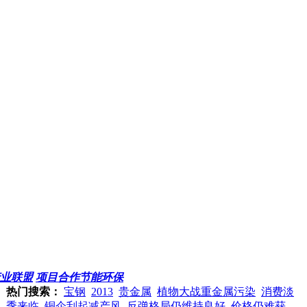
业联盟
项目合作
节能环保
热门搜索：
宝钢
2013
贵金属
植物大战重金属污染
消费淡
季来临
铜企刮起减产风
反弹格局仍维持良好
价格仍难获