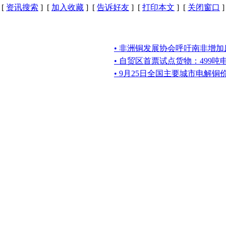
[
资讯搜索
] [
加入收藏
] [
告诉好友
] [
打印本文
] [
关闭窗口
]
• 非洲铜发展协会呼吁南非增
• 自贸区首票试点货物：499
• 9月25日全国主要城市电解铜