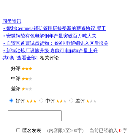
同类资讯
• 智利Centinela铜矿管理层接受新的薪资协议 罢工
• 安徽铜陵有色电解铜年产量突破百万吨大关
• 自贸区首票试点货物：499吨电解铜先入区后报关
• 新铜冶炼厂设施升级 嘉能可电解铜产量上升
共
0
条 [查看全部]
相关评论