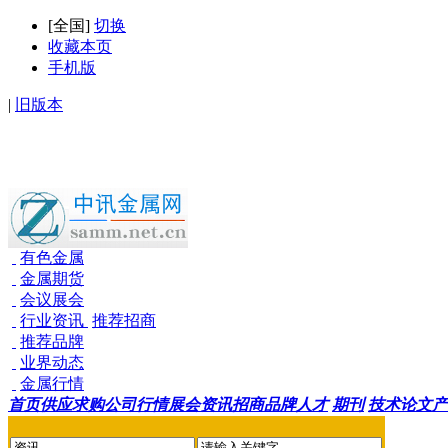
[
全国
]
切换
收藏本页
手机版
|
旧版本
有色金属
金属期货
会议展会
行业资讯
推荐招商
推荐品牌
业界动态
金属行情
首页
供应
求购
公司
行情
展会
资讯
招商
品牌
人才
期刊
技术论文
产